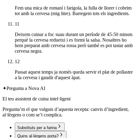
Fem una mica de romaní i farigola, la fulla de llorer i cobrim
tot amb la cervesa (mig litre). Barregem tots els ingredients.
11
Deixem cuinar a foc suau durant un període de 45-50 minuts
perquè la cervesa redueixi i es formi la salsa. Nosaltres ho
hem preparat amb cervesa rossa però també es pot tastar amb
cervesa negra.
12
Passat aquest temps ja només queda servir el plat de pollastre
a la cervesa i gaudir d'aquest àpat.
✦
Pregunta a Nova AI
El teu assistent de cuina intel·ligent
Pregunta’m el que vulguis d’aquesta recepta: canvis d’ingredient,
al·lèrgens o com se’t complica.
Substituts per a farina
Quins al·lèrgens porta?