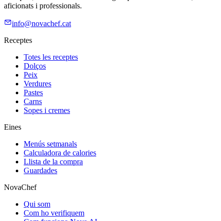
aficionats i professionals.
info@novachef.cat
Receptes
Totes les receptes
Dolços
Peix
Verdures
Pastes
Carns
Sopes i cremes
Eines
Menús setmanals
Calculadora de calories
Llista de la compra
Guardades
NovaChef
Qui som
Com ho verifiquem