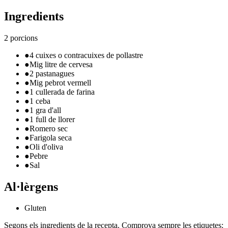
Ingredients
2 porcions
●
4 cuixes o contracuixes de pollastre
●
Mig litre de cervesa
●
2 pastanagues
●
Mig pebrot vermell
●
1 cullerada de farina
●
1 ceba
●
1 gra d'all
●
1 full de llorer
●
Romero sec
●
Farigola seca
●
Oli d'oliva
●
Pebre
●
Sal
Al·lèrgens
Gluten
Segons els ingredients de la recepta. Comprova sempre les etiquetes: