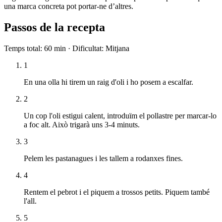
una marca concreta pot portar-ne d’altres.
Passos de la recepta
Temps total
:
60 min
·
Dificultat
:
Mitjana
1
En una olla hi tirem un raig d'oli i ho posem a escalfar.
2
Un cop l'oli estigui calent, introduïm el pollastre per marcar-lo
a foc alt. Això trigarà uns 3-4 minuts.
3
Pelem les pastanagues i les tallem a rodanxes fines.
4
Rentem el pebrot i el piquem a trossos petits. Piquem també
l'all.
5