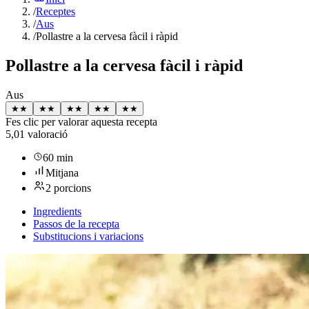
/
Receptes
/
Aus
/
Pollastre a la cervesa fàcil i ràpid
Pollastre a la cervesa fàcil i ràpid
Aus
★
★
★
★
★
★
★
★
★
★
Fes clic per valorar aquesta recepta
5,0
1 valoració
60 min
Mitjana
2 porcions
Ingredients
Passos de la recepta
Substitucions i variacions