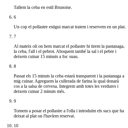
Tallem la ceba en estil Brunoise.
6
Un cop el pollastre estigui marcat traiem i reservem en un plat.
7
Al mateix oli on hem marcat el pollastre hi tirem la pastanaga,
la ceba, l'all i el pebrot. Aboquem també la sal i el pebre i
deixem cuinar 15 minuts a foc suau.
8
Passat els 15 minuts la ceba estarà transparent i la pastanaga a
mig cuinar. Agreguem la cullerada de farina la qual donarà
cos a la salsa de cervesa. Integrem amb totes les verdures i
deixem cuinar 2 minuts més.
9
Tornem a posar el pollastre a l'olla i introduïm els sucs que ha
deixat al plat on l'havíem reservat.
10