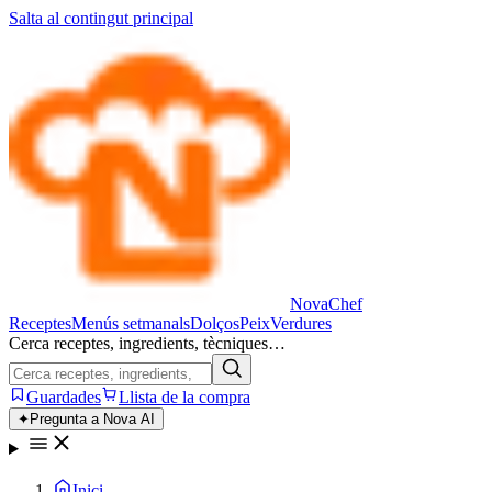
Salta al contingut principal
Nova
Chef
Receptes
Menús setmanals
Dolços
Peix
Verdures
Cerca receptes, ingredients, tècniques…
Guardades
Llista de la compra
✦
Pregunta a Nova AI
Inici