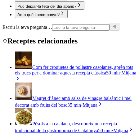
Puc deixar-la feta del dia abans?
Amb què l’acompanyo?
Escriu la teva pregunta…
Receptes relacionades
Com fer croquetes de pollastre casolanes, aprèn tots
els trucs per a dominar aquesta recepta clàssica
50 min
·
Mitjana
Magret d’ànec amb salsa de vinagre balsàmic i mel
decorat amb fruits del bosc
35 min
·
Mitjana
Pèsols a la catalana, descobreix una recepta
tradicional de la gastronomia de Catalunya
50 min
·
Mitjana