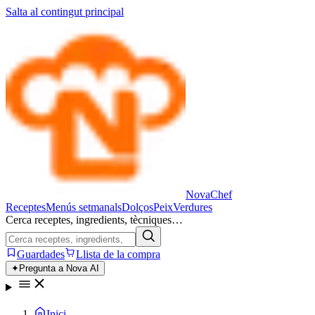
Salta al contingut principal
Nova
Chef
Receptes
Menús setmanals
Dolços
Peix
Verdures
Cerca receptes, ingredients, tècniques…
Guardades
Llista de la compra
✦
Pregunta a Nova AI
Inici