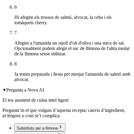
6
Hi afegim els trossos de salmó, alvocat, la ceba i els
tomàquets cherry.
7
Afegim a l'amanida un rajolí d'oli d'oliva i una mica de sal.
Opcionalment podem afegir el suc de llimona de l'altra meitat
de la llimona sense utilitzar.
8
Ja tenim preparada i llesta per menjar l'amanida de salmó amb
alvocat.
✦
Pregunta a Nova AI
El teu assistent de cuina intel·ligent
Pregunta’m el que vulguis d’aquesta recepta: canvis d’ingredient,
al·lèrgens o com se’t complica.
Substituts per a llimona