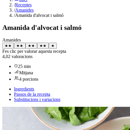
/
Receptes
/
Amanides
/
Amanida d'alvocat i salmó
Amanida d'alvocat i salmó
Amanides
★
★
★
★
★
★
★
★
★
Fes clic per valorar aquesta recepta
4,0
2 valoracions
25 min
Mitjana
4 porcions
Ingredients
Passos de la recepta
Substitucions i variacions