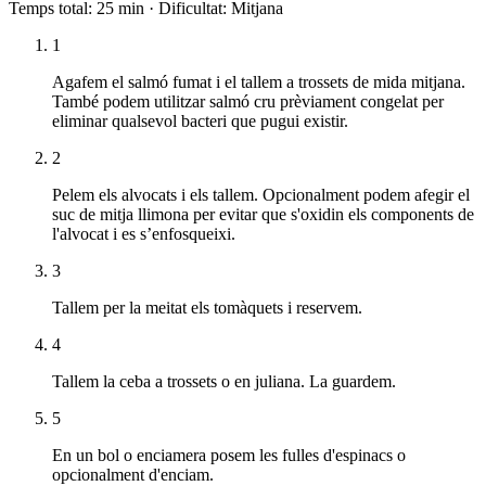
Temps total
:
25 min
·
Dificultat
:
Mitjana
1
Agafem el salmó fumat i el tallem a trossets de mida mitjana.
També podem utilitzar salmó cru prèviament congelat per
eliminar qualsevol bacteri que pugui existir.
2
Pelem els alvocats i els tallem. Opcionalment podem afegir el
suc de mitja llimona per evitar que s'oxidin els components de
l'alvocat i es s’enfosqueixi.
3
Tallem per la meitat els tomàquets i reservem.
4
Tallem la ceba a trossets o en juliana. La guardem.
5
En un bol o enciamera posem les fulles d'espinacs o
opcionalment d'enciam.