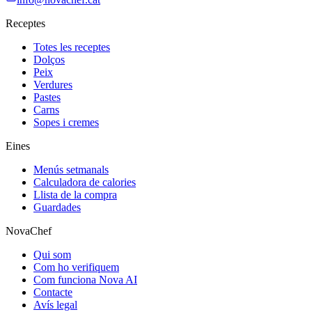
Receptes
Totes les receptes
Dolços
Peix
Verdures
Pastes
Carns
Sopes i cremes
Eines
Menús setmanals
Calculadora de calories
Llista de la compra
Guardades
NovaChef
Qui som
Com ho verifiquem
Com funciona Nova AI
Contacte
Avís legal