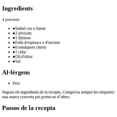
Ingredients
4 porcions
●
Salmó cru o fumat
●
2 alvocats
●
1 llimona
●
Fulls d'espinacs o d'enciam
●
6 tomàquets cherry
●
1 ceba
●
Oli d'oliva
●
Sal
Al·lèrgens
Peix
Segons els ingredients de la recepta. Comprova sempre les etiquetes:
una marca concreta pot portar-ne d’altres.
Passos de la recepta