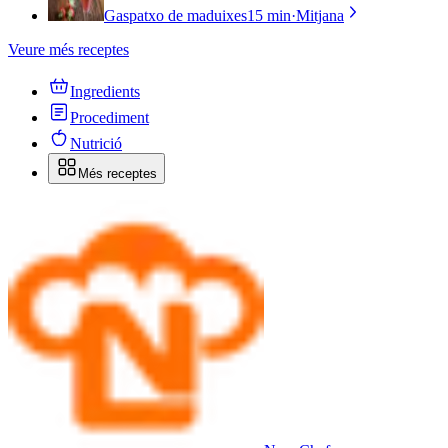
Gaspatxo de maduixes
15 min
·
Mitjana
Veure més receptes
Ingredients
Procediment
Nutrició
Més receptes