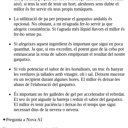
això, si tens la sort de tenir un hort, aleshores sens dubte el
millor és fer servir els teus propis tomàquets.
La utilització de pa per preparar el gaspatxo andalús és
opcional. No obstant, a mi m'agrada fer-lo servir ja que
afegeix consistència. Si t'agrada més líquid llavors el millor és
fer-ho sense pa.
Si afegeixes aquest ingredient és important que sigui en poca
quantitat. Ja que, si ens excedim, el potent gust de la ceba pot
emmascarar la resta de sabors empitjorant el resultat del nostre
gaspatxo.
Si vols potenciar el sabor de les hortalisses, un truc és banyar
les verdures ja tallades amb vinagre, oli i sal. Deixem macerar
en un recipient durant algunes hores. El millor és deixar-les
abans de l'elaboració del gaspatxo.
És important no fer galledes de gel per accelerador el refredat.
El seu ús pot aigualir la barreja i reduir el sabor del gaspatxo.
El millor és tenir paciència i deixar-ho el temps que sigui
necessari dins de la nevera o nevera.
✦
Pregunta a Nova AI