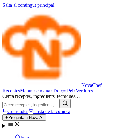
Salta al contingut principal
Nova
Chef
Receptes
Menús setmanals
Dolços
Peix
Verdures
Cerca receptes, ingredients, tècniques…
Guardades
Llista de la compra
✦
Pregunta a Nova AI
Inici