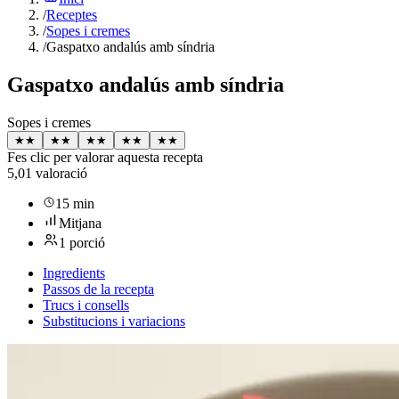
/
Receptes
/
Sopes i cremes
/
Gaspatxo andalús amb síndria
Gaspatxo andalús amb síndria
Sopes i cremes
★
★
★
★
★
★
★
★
★
★
Fes clic per valorar aquesta recepta
5,0
1 valoració
15 min
Mitjana
1 porció
Ingredients
Passos de la recepta
Trucs i consells
Substitucions i variacions