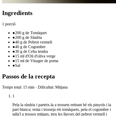
Ingredients
1 porció
●
200 g de Tomàquet
●
200 g de Síndria
●
40 g de Pebrot vermell
●
40 g de Cogombre
●
30 g de Ceba tendra
●
15 ml d'Oli d'oliva verge
●
15 ml de Vinagre de poma
●
Sal
Passos de la recepta
Temps total
:
15 min
·
Dificultat
:
Mitjana
1
Pela la síndria i parteix-la a trossets retirant bé els pinyols i la
part blanca; renta i trosseja els tomàquets, pela el cogombre i
talla'l a trossos mitjans, treu les llavors del pebrot vermell i