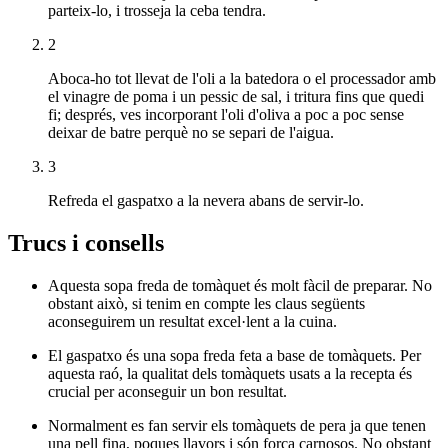
parteix-lo, i trosseja la ceba tendra.
2
Aboca-ho tot llevat de l'oli a la batedora o el processador amb
el vinagre de poma i un pessic de sal, i tritura fins que quedi
fi; després, ves incorporant l'oli d'oliva a poc a poc sense
deixar de batre perquè no se separi de l'aigua.
3
Refreda el gaspatxo a la nevera abans de servir-lo.
Trucs i consells
Aquesta sopa freda de tomàquet és molt fàcil de preparar. No
obstant això, si tenim en compte les claus següents
aconseguirem un resultat excel·lent a la cuina.
El gaspatxo és una sopa freda feta a base de tomàquets. Per
aquesta raó, la qualitat dels tomàquets usats a la recepta és
crucial per aconseguir un bon resultat.
Normalment es fan servir els tomàquets de pera ja que tenen
una pell fina, poques llavors i són força carnosos. No obstant