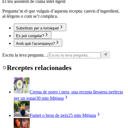
El teu assistent de cuina intel·ligent
Pregunta’m el que vulguis d’aquesta recepta: canvis d’ingredient,
al·lèrgens o com se’t complica.
Substituts per a tomàquet
Es pot congelar?
Amb què l’acompanyo?
Escriu la teva pregunta…
Receptes relacionades
Crema de porro i pera, una recepta lleugera perfecta
per un sopar
30 min
·
Mitjana
Fumet o brou de peix
25 min
·
Mitjana