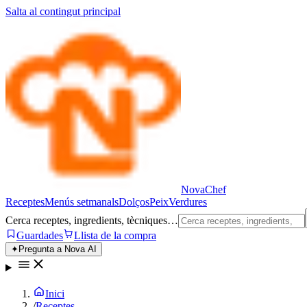
Salta al contingut principal
Nova
Chef
Receptes
Menús setmanals
Dolços
Peix
Verdures
Cerca receptes, ingredients, tècniques…
Guardades
Llista de la compra
✦
Pregunta a Nova AI
Inici
/
Receptes