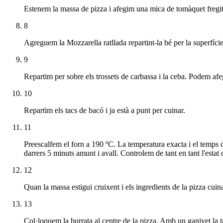
Estenem la massa de pizza i afegim una mica de tomàquet fregit.
8
Agreguem la Mozzarella ratllada repartint-la bé per la superfíci
9
Repartim per sobre els trossets de carbassa i la ceba. Podem afe
10
Repartim els tacs de bacó i ja està a punt per cuinar.
11
Preescalfem el forn a 190 ºC. La temperatura exacta i el temps
darrers 5 minuts amunt i avall. Controlem de tant en tant l'estat 
12
Quan la massa estigui cruixent i els ingredients de la pizza cuina
13
Col·loquem la burrata al centre de la pizza. Amb un ganivet la ta