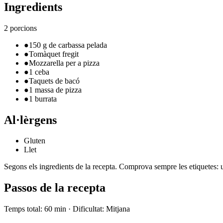
Ingredients
2 porcions
●
150 g de carbassa pelada
●
Tomàquet fregit
●
Mozzarella per a pizza
●
1 ceba
●
Taquets de bacó
●
1 massa de pizza
●
1 burrata
Al·lèrgens
Gluten
Llet
Segons els ingredients de la recepta. Comprova sempre les etiquetes: u
Passos de la recepta
Temps total
:
60 min
·
Dificultat
:
Mitjana