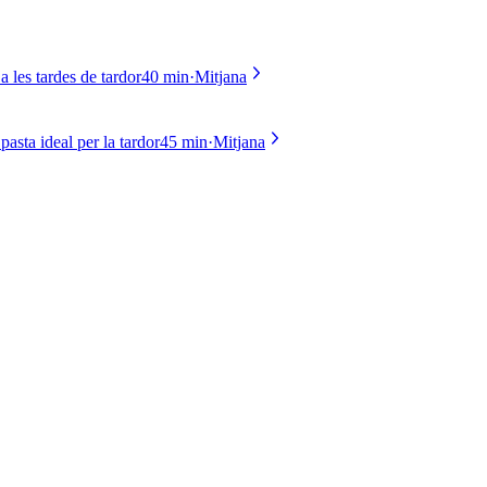
 les tardes de tardor
40 min
·
Mitjana
asta ideal per la tardor
45 min
·
Mitjana