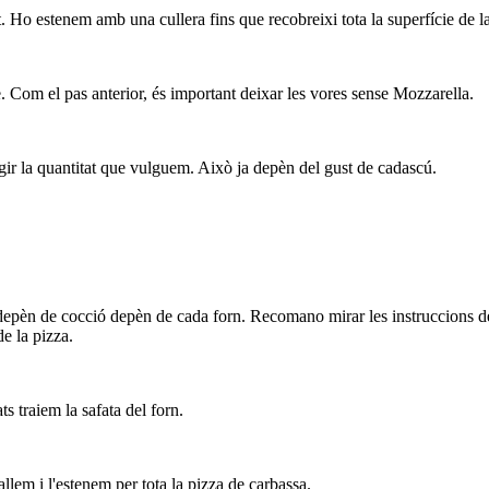
 Ho estenem amb una cullera fins que recobreixi tota la superfície de l
e. Com el pas anterior, és important deixar les vores sense Mozzarella.
gir la quantitat que vulguem. Això ja depèn del gust de cadascú.
 depèn de cocció depèn de cada forn. Recomano mirar les instruccions d
de la pizza.
ts traiem la safata del forn.
llem i l'estenem per tota la pizza de carbassa.