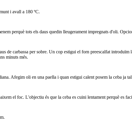
munt i avall a 180 ºC.
menem perquè tots els daus quedin lleugerament impregnats d'oli. Opci
daus de carbassa per sobre. Un cop estigui el forn preescalfat introduï
 uns minuts més.
liana. Afegim oli en una paella i quan estigui calent posem la ceba ja tal
aixem el foc. L'objectiu és que la ceba es cuini lentament perquè es fac
em.