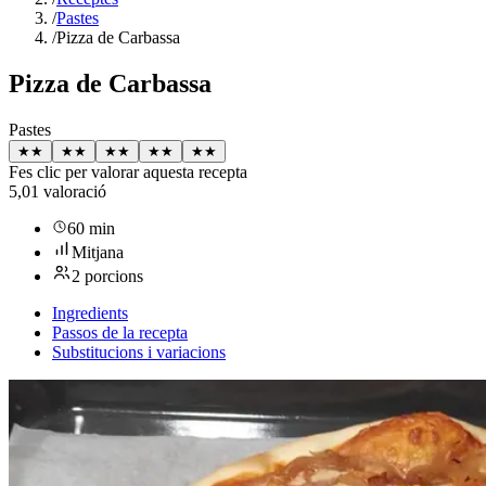
/
Pastes
/
Pizza de Carbassa
Pizza de Carbassa
Pastes
★
★
★
★
★
★
★
★
★
★
Fes clic per valorar aquesta recepta
5,0
1 valoració
60 min
Mitjana
2 porcions
Ingredients
Passos de la recepta
Substitucions i variacions