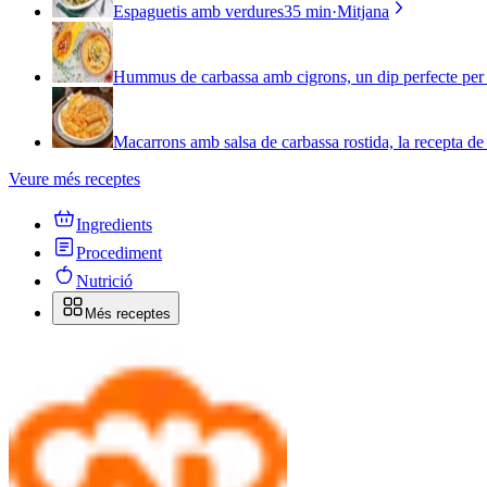
Espaguetis amb verdures
35 min
·
Mitjana
Hummus de carbassa amb cigrons, un dip perfecte per a
Macarrons amb salsa de carbassa rostida, la recepta de p
Veure més receptes
Ingredients
Procediment
Nutrició
Més receptes