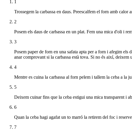
1
Trossegem la carbassa en daus. Preescalfem el forn amb calor a
2
Posem els daus de carbassa en un plat. Fem una mica d'oli i re
3
Posem paper de forn en una safata apta per a forn i afegim els 
anar comprovant si la carbassa està tova. Si no és així, deixem
4
Mentre es cuina la carbassa al forn pelem i tallem la ceba a la ju
5
Deixem cuinar fins que la ceba estigui una mica transparent i ab
6
Quan la ceba hagi agafat un to marró la retirem del foc i reserv
7