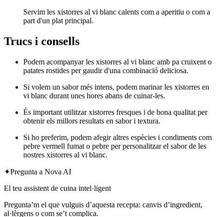
Servim les xistorres al vi blanc calents com a aperitiu o com a
part d'un plat principal.
Trucs i consells
Podem acompanyar les xistorres al vi blanc amb pa cruixent o
patates rostides per gaudir d'una combinació deliciosa.
Si volem un sabor més intens, podem marinar les xistorres en
vi blanc durant unes hores abans de cuinar-les.
És important utilitzar xistorres fresques i de bona qualitat per
obtenir els millors resultats en sabor i textura.
Si ho preferim, podem afegir altres espècies i condiments com
pebre vermell fumat o pebre per personalitzar el sabor de les
nostres xistorres al vi blanc.
✦
Pregunta a Nova AI
El teu assistent de cuina intel·ligent
Pregunta’m el que vulguis d’aquesta recepta: canvis d’ingredient,
al·lèrgens o com se’t complica.