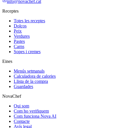
info@novachef.cat
Receptes
Totes les receptes
Dolços
Peix
Verdures
Pastes
Carns
Sopes i cremes
Eines
Menús setmanals
Calculadora de calories
Llista de la compra
Guardades
NovaChef
Qui som
Com ho verifiquem
Com funciona Nova AI
Contacte
Avís legal