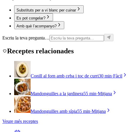
Substituts per a vi blanc per cuinar
Es pot congelar?
Amb què l’acompanyo?
Escriu la teva pregunta…
Receptes relacionades
Conill al forn amb ceba i toc de curri
30 min
·
Fàcil
Mandonguilles a la jardinera
55 min
·
Mitjana
Mandonguilles amb sípia
55 min
·
Mitjana
Veure més receptes