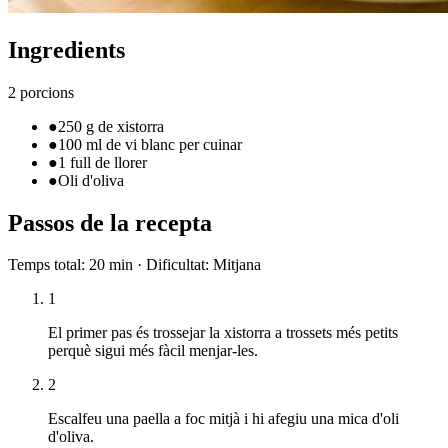
Ingredients
2 porcions
●
250 g de xistorra
●
100 ml de vi blanc per cuinar
●
1 full de llorer
●
Oli d'oliva
Passos de la recepta
Temps total
:
20 min
·
Dificultat
:
Mitjana
1
El primer pas és trossejar la xistorra a trossets més petits
perquè sigui més fàcil menjar-les.
2
Escalfeu una paella a foc mitjà i hi afegiu una mica d'oli
d'oliva.