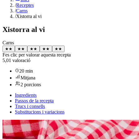
/
Receptes
/
Carns
/
Xistorra al vi
Xistorra al vi
Carns
★
★
★
★
★
★
★
★
★
★
Fes clic per valorar aquesta recepta
5,0
1 valoració
20 min
Mitjana
2 porcions
Ingredients
Passos de la recepta
Trucs i consells
Substitucions i variacions