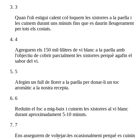
3
Quan l'oli estigui calent col·loquem les xistorres a la paella i
les cuinem durant uns minuts fins que es daurin lleugerament
per tots els costats.
4
Agreguem els 150 mil·lilitres de vi blanc a la paella amb
l'objectiu de cobrir parcialment les xistorres perquè agafin el
sabor del vi.
5
Afegim un full de llorer a la paella per donar-li un toc
aromàtic a la nostra recepta.
6
Reduïm el foc a mig-baix i cuinem les xistorres al vi blanc
durant aproximadament 5-10 minuts.
7
Ens assegurem de voltejar-les ocasionalment perquè es cuinin