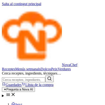
Salta al contingut principal
Nova
Chef
Receptes
Menús setmanals
Dolços
Peix
Verdures
Cerca receptes, ingredients, tècniques…
Guardades
Llista de la compra
✦
Pregunta a Nova AI
Inici